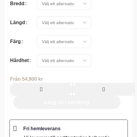
Bredd
Längd
Färg
Hårdhet
Från
54,900
kr
Lägg till i varukorg
Fri hemleverans