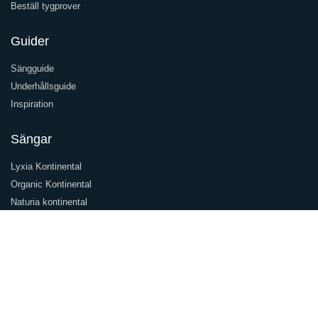
Beställ tygprover
Guider
Sängguide
Underhållsguide
Inspiration
Sängar
Lyxia Kontinental
Organic Kontinental
Naturia kontinental
Olbia ramsäng
Naturia ställbar
Följ oss
Facebook
Instagram