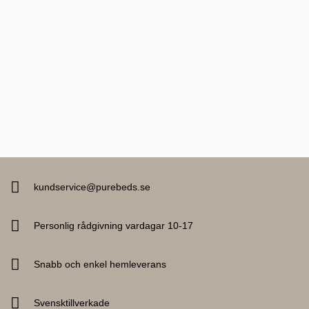
kundservice@purebeds.se
Personlig rådgivning vardagar 10-17
Snabb och enkel hemleverans
Svensktillverkade