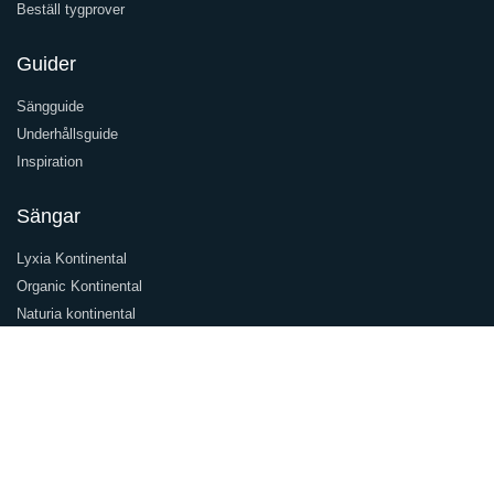
Beställ tygprover
Guider
Sängguide
Underhållsguide
Inspiration
Sängar
Lyxia Kontinental
Organic Kontinental
Naturia kontinental
Olbia ramsäng
Naturia ställbar
Följ oss
Facebook
Instagram