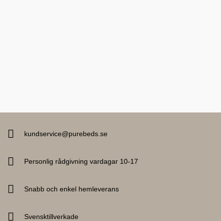
kundservice@purebeds.se
Personlig rådgivning vardagar 10-17
Snabb och enkel hemleverans
Svensktillverkade